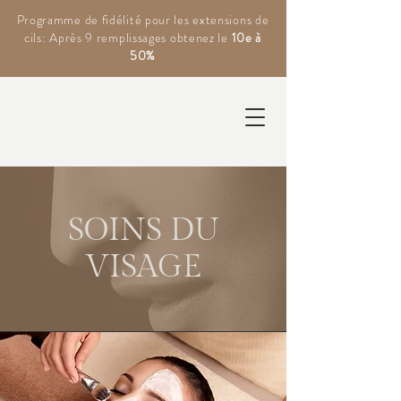
Programme de fidélité pour les extensions de
cils: Après 9 remplissages obtenez le
10e à
50%
SOINS DU
VISAGE