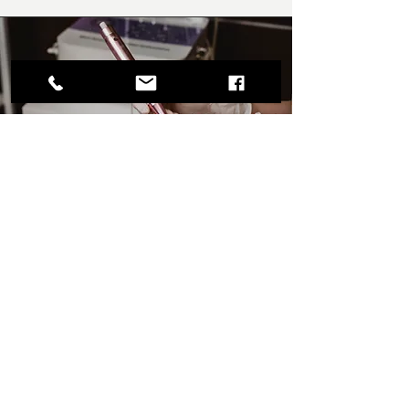
Microneedling
Durée: 90 minutes pour le visage / cou.
Prix: 175$
Prévoir 25$ supplémentaire pour le décolleté
ainsi que 15 minutes de plus.